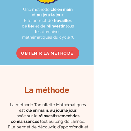
Une méthode
clé en main
et
au jour le jour
.
Elle permet de
travailler
,
de
lier
et de
réinvestir
tous
les domaines
mathématiques du cycle 3.
OBTENIR LA MÉTHODE
La méthode
La méthode Tamallette Mathématiques
est
clé en main
,
au jour le jour
,
axée sur le
réinvestissement des
connaissances
tout au long de l'année.
Elle permet de découvrir, d'approfondir et