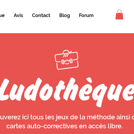
ue
Avis
Contact
Blog
Forum
uverez ici tous les jeux de la méthode ainsi 
cartes auto-correctives en accès libre.