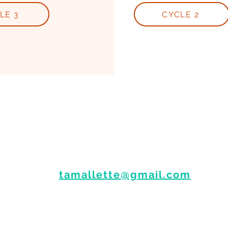
LE 3
CYCLE 2
Des questions sur la méthode ?
N'hésitez pas à me contacter :
📩
tamallette@gmail.com
⚠️ Tama
ll
ette avec deux "L"