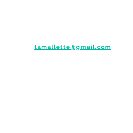
Des questions sur la méthode ?
N'hésitez pas à me contacter :
📩
tamallette@gmail.com
⚠️ Tama
ll
ette avec deux "L"