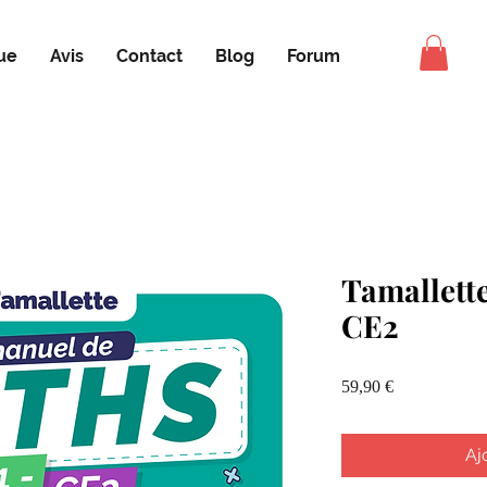
ue
Avis
Contact
Blog
Forum
Tamallette
CE2
Prix
59,90 €
Aj