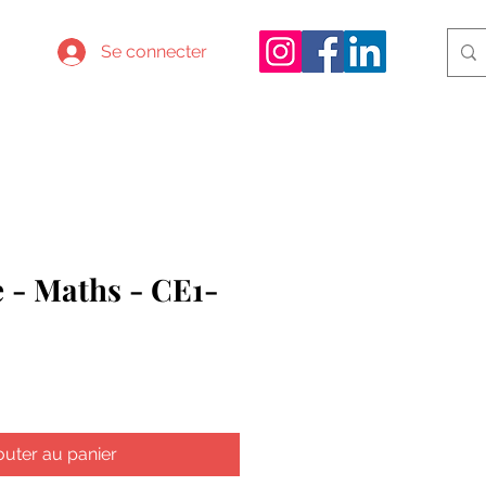
Se connecter
 - Maths - CE1-
outer au panier