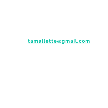
Des questions sur la méthode ?
N'hésitez pas à me contacter :
📩
tamallette@gmail.com
⚠️ Tama
ll
ette avec deux "L"