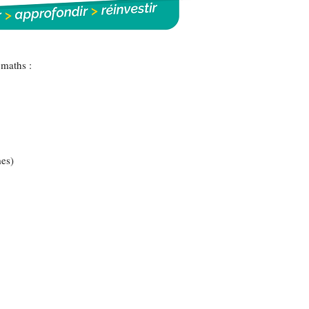
 maths :
mes)