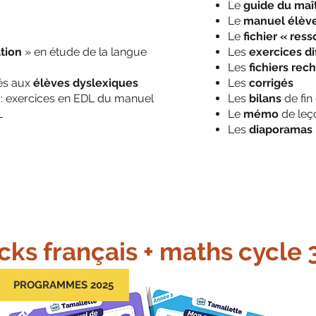
Le
guide du maî
Le
manuel élèv
Le
fichier « res
tion
» en étude de la langue
Les
exercices di
Les
fichiers re
és aux
élèves dyslexiques
Les
corrigés
: exercices en EDL du manuel
Les
bilans
de fin
L
Le
mémo
de leç
Les
diaporamas
cks français + maths cycle 3
PROGRAMMES 2025