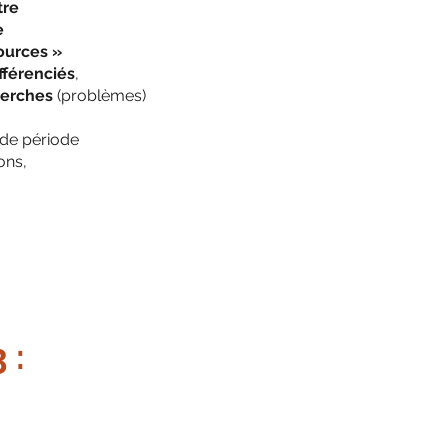
tre
e
sources »
fférenciés
,
cherches
(problèmes)
 de période
ons,
 :