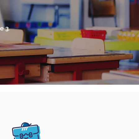
le 3
.