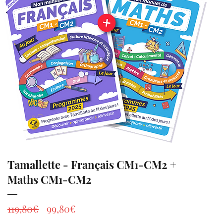
Tamallette - Français CM1-CM2 +
Maths CM1-CM2
Prix
Prix
119,80€
99,80€
original
promotionnel