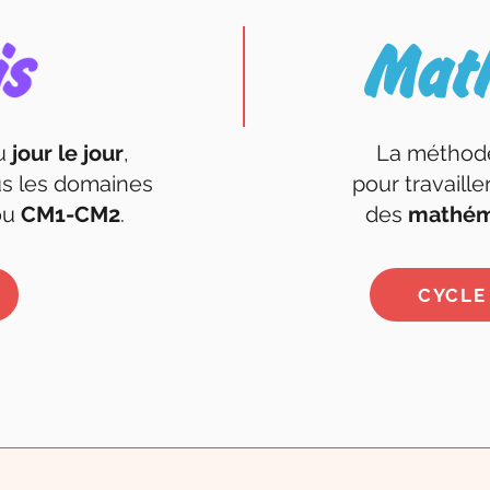
au
jour le jour
,
La métho
ous les domaines
pour travaille
ou
CM1-CM2
.
des
mathém
CYCLE