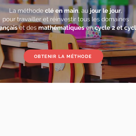
La méthode
clé en main
, au
jour le jour
,
pour travailler et réinvestir tous les domaines
ançais
et des
mathématiques
en
cycle 2 et cyc
OBTENIR LA MÉTHODE